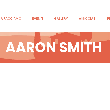
CHI SIAMO
COSA FACCIAMO
SA FACCIAMO
EVENTI
GALLERY
ASSOCIATI
P
EVENTI
AARON SMITH
GALLERY
ASSOCIATI
PRESS
CONTATTI