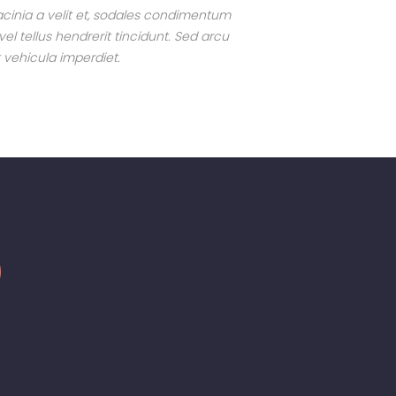
 lacinia a velit et, sodales condimentum
el tellus hendrerit tincidunt. Sed arcu
t vehicula imperdiet.