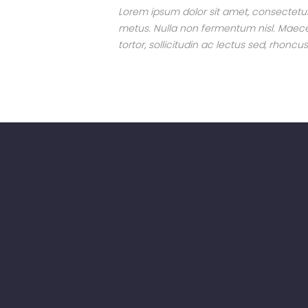
Lorem ipsum dolor sit amet, consectetur a
metus. Nulla non fermentum nisl. Maecena
tortor, sollicitudin ac lectus sed, rhoncu