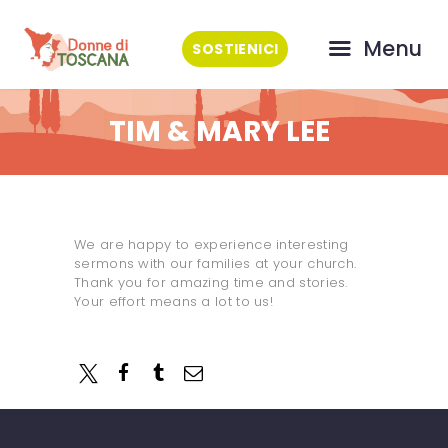
CHI SIAMO
Menu
SOSTIENICI
COSA FACCIAMO
EVENTI
TIM & MARY LEE
GALLERY
ASSOCIATI
PRESS
CONTATTI
We are happy to experience interesting
sermons with our families at your church.
Thank you for amazing time and stories.
Your effort means a lot to us!