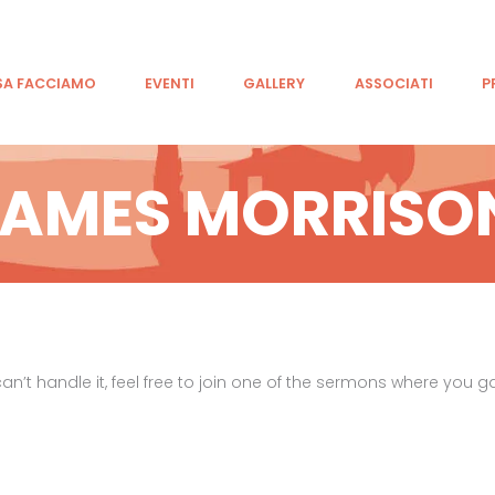
CHI SIAMO
COSA FACCIAMO
SA FACCIAMO
EVENTI
GALLERY
ASSOCIATI
P
EVENTI
JAMES MORRISO
GALLERY
ASSOCIATI
PRESS
CONTATTI
 can’t handle it, feel free to join one of the sermons where you