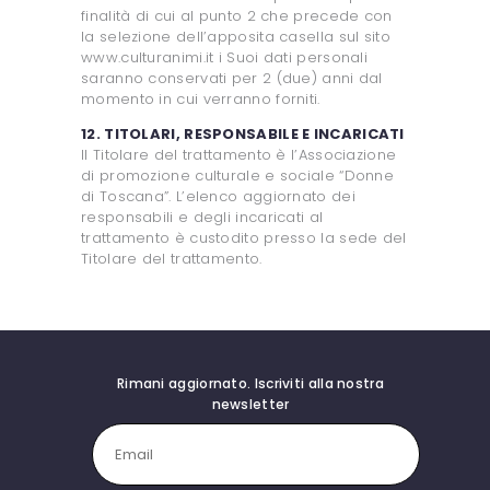
finalità di cui al punto 2 che precede con
la selezione dell’apposita casella sul sito
www.culturanimi.it i Suoi dati personali
saranno conservati per 2 (due) anni dal
momento in cui verranno forniti.
12. TITOLARI, RESPONSABILE E INCARICATI
Il Titolare del trattamento è l’Associazione
di promozione culturale e sociale “Donne
di Toscana”. L’elenco aggiornato dei
responsabili e degli incaricati al
trattamento è custodito presso la sede del
Titolare del trattamento.
Rimani aggiornato. Iscriviti alla nostra
newsletter