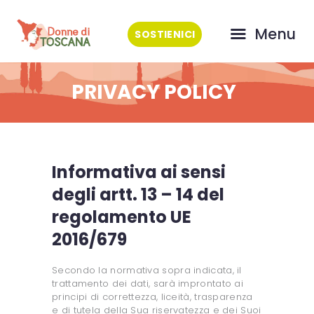
CHI SIAMO
Menu
SOSTIENICI
COSA FACCIAMO
EVENTI
PRIVACY POLICY
GALLERY
ASSOCIATI
PRESS
CONTATTI
Informativa ai sensi
degli artt. 13 – 14 del
regolamento UE
2016/679
Secondo la normativa sopra indicata, il
trattamento dei dati, sarà improntato ai
principi di correttezza, liceità, trasparenza
e di tutela della Sua riservatezza e dei Suoi