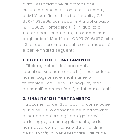
diritti. Associazione di promozione
culturale e sociale “Donne di Toscana”,
attività’ con fini culturali e ricreativi, C.F.
90074930505, con sede in Via della pace
18 – 56025 Pontedera (PI), in qualità di
Titolare del trattamento, informa ai sensi
degli articoli 13 e 14 del GDPR 2016/679, che
i Suoi dati saranno trattati con le modalità
e per le finalità seguenti:
1. OGGETTO DEL TRATTAMENTO
Il Titolare, tratta i dati personali,
identificativi e non sensibili (in particolare,
nome, cognome, e-mail, numero
telefonico- cellulare – in seguito, “dati
personali” o anche “dati”) a Lui comunicati.
2. FINALITA’ DEL TRATTAMENTO
Il trattamento dei Suoi dati ha come base
giuridica il suo consenso ed è effettuato:
a. per adempiere agli obblighi previsti
dalla legge, da un regolamento, dalla
normativa comunitaria o da un ordine
dell’Autorità; b. per esercitare i diritti del