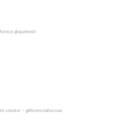
iofonica @quielasti
ent creator – @florenciafacose