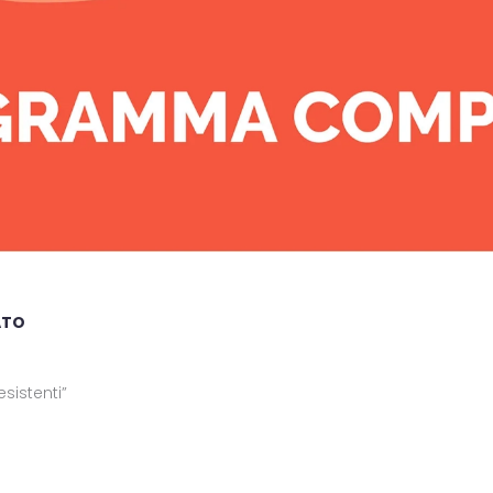
ATO
esistenti”