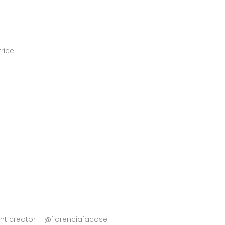
trice
ent creator – @florenciafacose