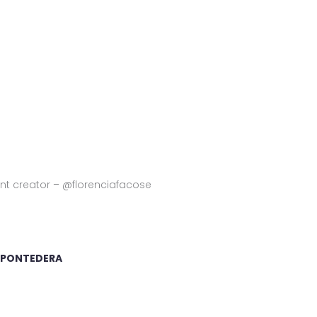
ent creator – @florenciafacose
ia PONTEDERA